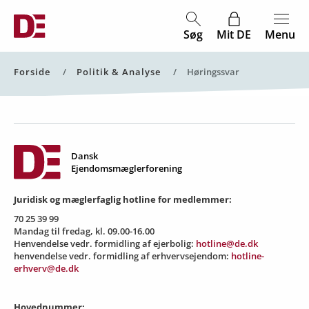
Søg
Mit DE
Menu
Forside
Politik & Analyse
Aktuel side:
Høringssvar
Dansk
Ejendomsmæglerforening
Juridisk og mæglerfaglig hotline for medlemmer:
70 25 39 99
Mandag til fredag, kl. 09.00-16.00
Henvendelse vedr. formidling af ejerbolig:
hotline@de.dk
henvendelse vedr. formidling af erhvervsejendom:
hotline-
erhverv@de.dk
Hovednummer: