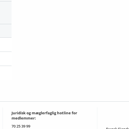
Juridisk og mæglerfaglig hotline for
medlemmer:
70 25 39 99