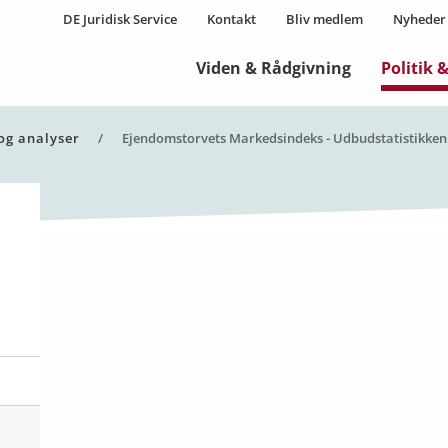
DE Juridisk Service
Kontakt
Bliv medlem
Nyheder
Viden & Rådgivning
Politik 
 og analyser
Aktuel side:
Ejendomstorvets Markedsindeks - Udbudstatistikken