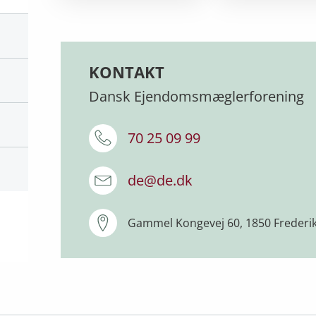
KONTAKT
Dansk Ejendomsmæglerforening
70 25 09 99
de@de.dk
Gammel Kongevej 60, 1850 Frederi