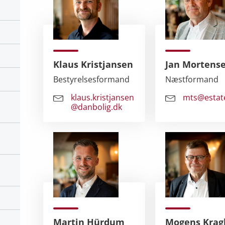
Klaus Kristjansen
Jan Mortens
Bestyrelsesformand
Næstformand
klaus.kristjansen
mts@estat
@danbolig.dk
Martin Hürdum
Mogens Krag