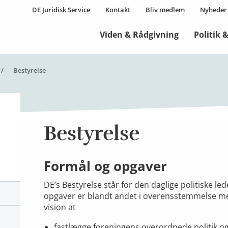
DE Juridisk Service
Kontakt
Bliv medlem
Nyheder
Viden & Rådgivning
Politik 
Aktuel side:
Bestyrelse
Bestyrelse
Formål og opgaver
DE’s Bestyrelse står for den daglige politiske le
opgaver er blandt andet i overensstemmelse me
vision at
fastlægge foreningens overordnede politik og