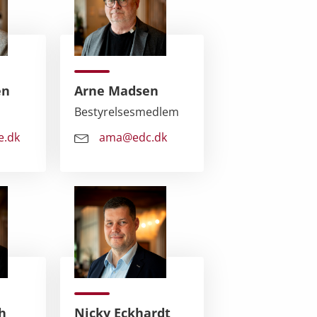
en
Arne Madsen
Bestyrelsesmedlem
e.dk
ama@edc.dk
h
Nicky Eckhardt