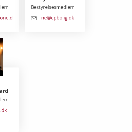
dlem
Bestyrelsesmedlem
one.d
ne@epbolig.dk
ard
dlem
.dk