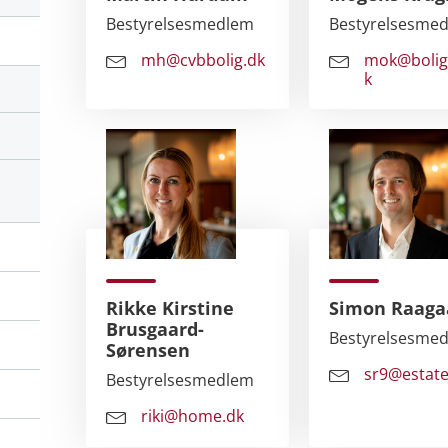
Bestyrelsesmedlem
Bestyrelsesme
mh@cvbbolig.dk
mok@bolig
k
Rikke Kirstine
Simon Raaga
Brusgaard-
Bestyrelsesme
Sørensen
sr9@estate
Bestyrelsesmedlem
riki@home.dk