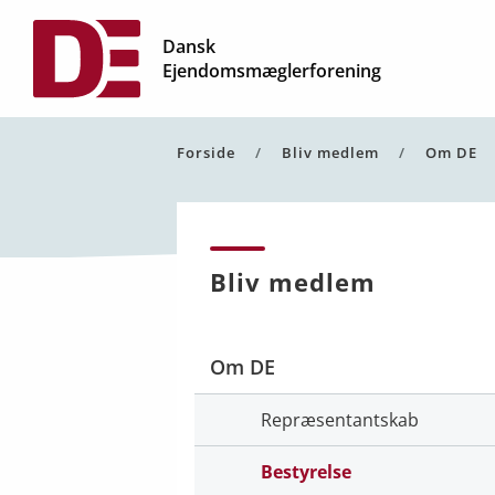
Dansk
Ejendomsmæglerforening
Forside
Bliv medlem
Om DE
Bliv medlem
Om DE
Repræsentantskab
Bestyrelse