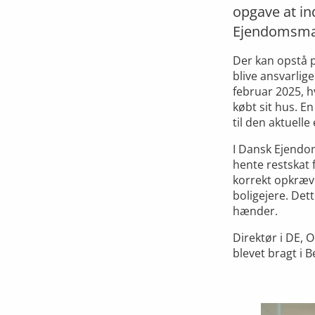
opgave at in
Ejendomsmæ
Der kan opstå p
blive ansvarlige
februar 2025, h
købt sit hus. E
til den aktuelle 
I Dansk Ejendom
hente restskat 
korrekt opkrævn
boligejere. Dett
hænder.
Direktør i DE, 
blevet bragt i B