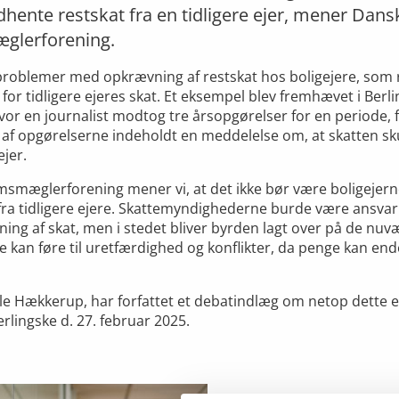
dhente restskat fra en tidligere ejer, mener Dans
glerforening.
roblemer med opkrævning af restskat hos boligejere, som r
 for tidligere ejeres skat. Et eksempel blev fremhævet i Berl
vor en journalist modtog tre årsopgørelser for en periode,
n af opgørelserne indeholdt en meddelelse om, at skatten sk
ejer.
smæglerforening mener vi, at det ikke bør være boligejern
fra tidligere ejere. Skattemyndighederne burde være ansvarli
ing af skat, men i stedet bliver byrden lagt over på de nu
e kan føre til uretfærdighed og konflikter, da penge kan ende
Ole Hækkerup, har forfattet et debatindlæg om netop dette
erlingske d. 27. februar 2025.