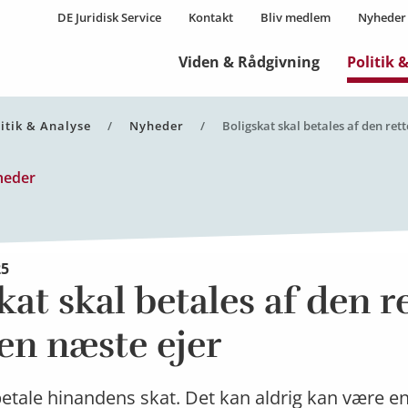
DE Juridisk Service
Kontakt
Bliv medlem
Nyheder
Viden & Rådgivning
Politik 
itik & Analyse
Nyheder
Aktuel side:
Boligskat skal betales af den rett
heder
25
kat skal betales af den r
en næste ejer
 betale hinandens skat. Det kan aldrig kan være en