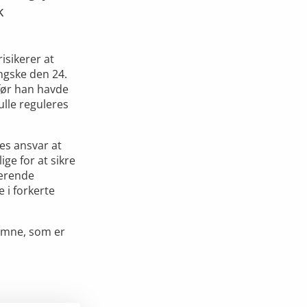
k
isikerer at
ingske den 24.
 før han havde
ulle reguleres
es ansvar at
ge for at sikre
værende
 i forkerte
 emne, som er