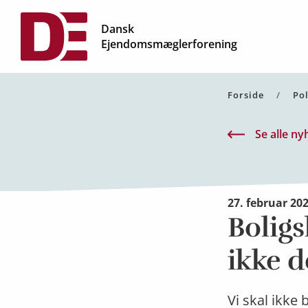
Dansk
Ejendomsmæglerforening
Forside
Pol
Se alle ny
27. februar 20
Boligs
ikke d
Vi skal ikke