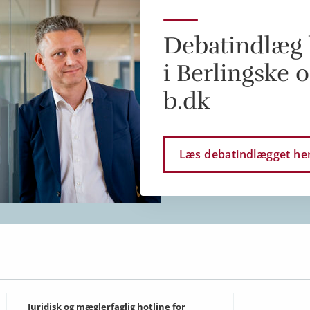
Debatindlæg 
i Berlingske 
b.dk
Læs debatindlægget he
Juridisk og mæglerfaglig hotline for