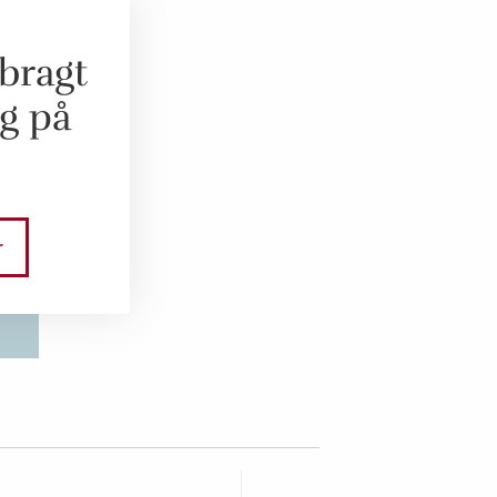
bragt
og på
r